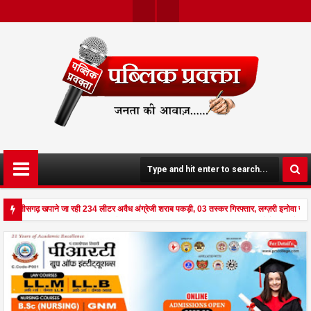
Twit
Face
Ter
Boo
K
 छत्तीसगढ़ खपाने जा रही 234 लीटर अवैध अंग्रेजी शराब पकड़ी, 03 तस्कर गिरफ्तार, लग्ज़री इनोवा जब
 से दहला अनूपपुर - घर पर किसान व नौकरानी का मिला रक्तरंजित शव, पत्नी गंभीर घायल में मेडिकल रेफ