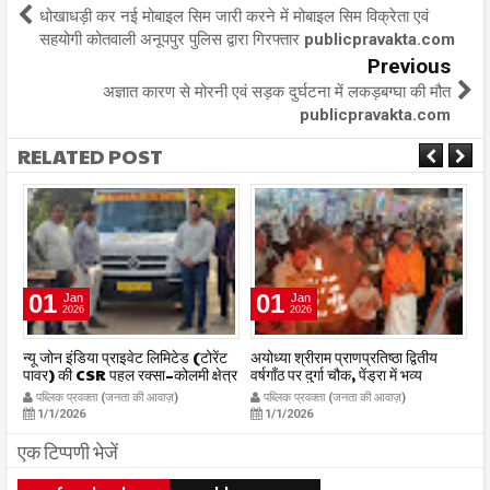
धोखाधड़ी कर नई मोबाइल सिम जारी करने में मोबाइल सिम विक्रेता एवं
सहयोगी कोतवाली अनूपपुर पुलिस द्वारा गिरफ्तार publicpravakta.com
Previous
अज्ञात कारण से मोरनी एवं सड़क दुर्घटना में लकड़बग्घा की मौत
publicpravakta.com
RELATED POST
01
01
Jan
Jan
2026
2026
र
न्यू जोन इंडिया प्राइवेट लिमिटेड (टोरेंट
अयोध्या श्रीराम प्राणप्रतिष्ठा द्वितीय
का
पावर) की CSR पहल रक्सा–कोलमी क्षेत्र
वर्षगाँठ पर दुर्गा चौक, पेंड्रा में भव्य
का
में चलित अस्पताल एम्बुलेंस सेवा का
महाआरती सम्पन्न
ध
पब्लिक प्रवक्ता (जनता की आवाज़)
पब्लिक प्रवक्ता (जनता की आवाज़)
शुभारंभ publicpravakta.com
publicpravakta.com
p
1/1/2026
1/1/2026
एक टिप्पणी भेजें