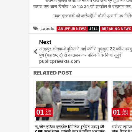
श्रीमान पुलिस अधीक्षक महोदय द्वारा सभी गुमशुदा व्यक्तियों क
तलाश कर आज दिनांक 18/12/24 को शहडोल से दस्तयाब कर माँ 
उक्त दस्तयाबी की कार्रवाही में चौकी प्रभारी उप निरीक्ष
Labels:
ANUPPUR NEWS
4314
BREAKING NEWS
Next
अनूपपुर कोतवाली पुलिस ने ढाई वर्षों से गुमशुदा 22 वर्षीय नवय
पुणे (महाराष्ट्र) से दस्तयाब कर परिजनो के किया सुपुर्द
publicpravakta.com
RELATED POST
01
01
Jan
Jan
2026
2026
षद द्वारा हर संभव
न्यू जोन इंडिया प्राइवेट लिमिटेड (टोरेंट पावर) की
अयोध्या श्रीराम 
िलाध्यक्ष हर्ष
CSR पहल रक्सा–कोलमी क्षेत्र में चलित अस्पताल
चौक, पेंड्रा मे