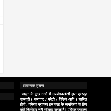
जिला मंत्री प्रदीप मिश्रा ने सभी युवाओं से सहभागिता
गिरफ्तार, लग्ज़री इनोवा जब्त
पब्लिक प्रवक्ता (जनता की आवाज़)
2/8/2026
पब्लिक प्रवक्ता (जनता की आवाज़)
7/7
की अपील publicpravakta.com
publicpravakta.com
आवश्यक सूचना
साइट के कुछ तत्वों में उपयोगकर्ताओं द्वारा प्रस्तुत
सामग्री ( समाचार / फोटो / विडियो आदि ) शामिल
होगी . पब्लिक प्रवक्ता इस तरह के सामग्रियों के लिए
कोई ज़िम्मेदार नहीं स्वीकार करता है। पब्लिक प्रवक्ता