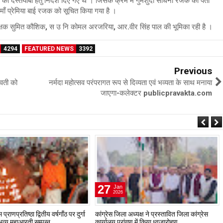
ी दस्तयाबी हेतु निर्देश दिए गए थे । जिसके क्रम में गुमशुदा साधना रजक की पता
प्रेमिया बाई रजक को सूचित किया गया है ।
क सुमित कौशिक, स उ नि कोमल अरजरिया, आर.वीर सिंह पाल की भूमिका रही है ।
4294
FEATURED NEWS
3392
Previous
ुवती को
नर्मदा महोत्सव परंपरागत रूप से दिव्यता एवं भव्यता के साथ मनाया
जाएगा-कलेक्टर publicpravakta.com
27
Jan
2026
प्राणप्रतिष्ठा द्वितीय वर्षगाँठ पर दुर्गा
कांग्रेस जिला अध्यक्ष ने प्रस्तावित जिला कांग्रेस
ं भव्य महाआरती सम्पन्न
कार्यालय प्रांगण में किया ध्वजारोहण