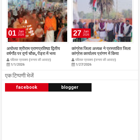
27
08
Jan
Feb
2026
2026
कांग्रेस जिला अध्यक्ष ने प्रस्तावित जिला
युवा मोर्चा प्रदेश अध्यक्ष श्याम टेलर के
रा
कांग्रेस कार्यालय प्रांगण में किया
अनूपपुर प्रथम आगमन पर होगा भव्य
23
ध्वजारोहण
स्वागत युवा मोर्चा के ऊर्जावान जिला मंत्री
03
पब्लिक प्रवक्ता (जनता की आवाज़)
पब्लिक प्रवक्ता (जनता की आवाज़)
publicpravakta.com
प्रदीप मिश्रा ने सभी युवाओं से सहभागिता
p
1/27/2026
2/8/2026
की अपील
publicpravakta.com
एक टिप्पणी भेजें
facebook
blogger