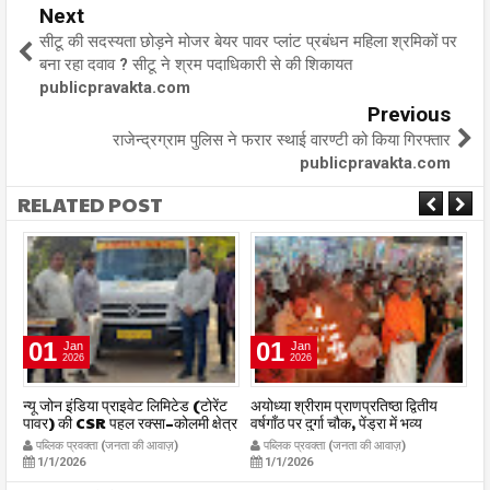
Next
सीटू की सदस्यता छोड़ने मोजर बेयर पावर प्लांट प्रबंधन महिला श्रमिकों पर
बना रहा दवाव ? सीटू ने श्रम पदाधिकारी से की शिकायत
publicpravakta.com
Previous
राजेन्द्रग्राम पुलिस ने फरार स्थाई वारण्टी को किया गिरफ्तार
publicpravakta.com
RELATED POST
01
01
Jan
Jan
2026
2026
र
न्यू जोन इंडिया प्राइवेट लिमिटेड (टोरेंट
अयोध्या श्रीराम प्राणप्रतिष्ठा द्वितीय
का
पावर) की CSR पहल रक्सा–कोलमी क्षेत्र
वर्षगाँठ पर दुर्गा चौक, पेंड्रा में भव्य
का
में चलित अस्पताल एम्बुलेंस सेवा का
महाआरती सम्पन्न
ध
पब्लिक प्रवक्ता (जनता की आवाज़)
पब्लिक प्रवक्ता (जनता की आवाज़)
शुभारंभ publicpravakta.com
publicpravakta.com
p
1/1/2026
1/1/2026