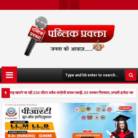
Twit
Face
Ter
Boo
K
्तीसगढ़ खपाने जा रही 234 लीटर अवैध अंग्रेजी शराब पकड़ी, 03 तस्कर गिरफ्तार, लग्ज़री इनोवा जब्त 
 दहला अनूपपुर - घर पर किसान व नौकरानी का मिला रक्तरंजित शव, पत्नी गंभीर घायल में मेडिकल रेफर p