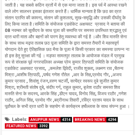
जाती है। यह सबसे कठिन व्रतों में से एक माना जाता है। इस पर्व में आस्था रखने
वाले लोग सालभर इसका इंतजार करते हैं। धार्मिक मान्यता है कि छठ का व्रत
संतान प्राप्ति की कामना, संतान की कुशलता, सुख-समृद्धि और उसकी दीर्घायु के
लिए किया जाता है।समिति के संयोजक एडवोकेट अक्षयवट प्रसाद ने बताया की
08 नवम्बर को सूर्योदय के साथ पूजा की समाप्ति पर समस्त उपस्थित श्रद्धालु एवं
व्रत धारी माता और बहनों को पारण हेतु व्यवस्था की गई है ।और शिव मारुति सेना
के साथ साथ मढ़पा तलाब छठ पूजा समिति के द्वारा समस्त तैयारी मे महत्वपूर्ण
योगदान देते हुए ऐतिहासिक छठ मैया के पूजा मे किसी प्रकार का समस्या उत्पन्न ना
हो इस हेतु सुरक्षा की गई । मड़फा सामतपुर तालाब के आयोजक मंडल में प्रमुख
रूप से संरक्षक पूर्व नगरपालिका अध्यक्ष प्रेम कुमार त्रिपाठी समिति के संयोजक
एडवोकेट अक्षयवट प्रसाद, ,कमलेश द्विवेदी, राजीव शुक्ला, लक्ष्मण राव ,चैतन्य
मिश्रा ,आशीष त्रिपाठी, ,पार्षद गणेश रौतेल ,आर के सिह,प्रमोद गौर, ,अजय
कुमार प्रसाद , शिवांशु रंजन,वरुण चटर्जी, सत्येंद्र स्वरूप दुबे सुजीत कुमार
मिश्रा, श्रीमती संतोष दुबे, संदीप गर्ग, राहुल कुमार, बृजेश राठौर समस्त शिव
मारुति सेना के सदस्य, आरके सिंह ,डीएन यादव, विनोद सिंह, विजय राठौर ,गणेश
राठौर, अनिल सिंह, प्रमोद गौर ,बद्रीनाथ तिवारी ,रविंद्र प्रताप यादव के साथ
पूर्वांचल के सभी व्रत धारी के सहयोग से कार्यक्रम हर्षोल्लास के साथ संपन्न हुआ ।
Labels:
ANUPPUR NEWS
4314
BREAKING NEWS
4294
FEATURED NEWS
3392