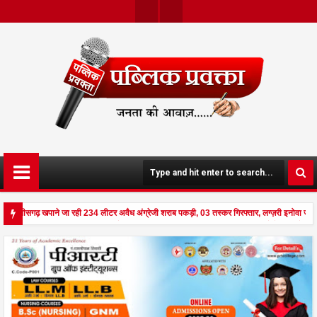
Twit
Face
Ter
Boo
K
 छत्तीसगढ़ खपाने जा रही 234 लीटर अवैध अंग्रेजी शराब पकड़ी, 03 तस्कर गिरफ्तार, लग्ज़री इनोवा जब
 से दहला अनूपपुर - घर पर किसान व नौकरानी का मिला रक्तरंजित शव, पत्नी गंभीर घायल में मेडिकल रेफ