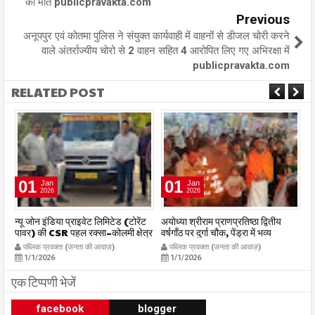
की मौत publicpravakta.com
Previous
अनूपपुर एवं कोतमा पुलिस ने संयुक्त कार्यवाही में वाहनों से डीजल चोरी करने
वाले अंतर्राज्यीय चोरो से 2 वाहन सहित 4 आरोपित लिए गए अभिरक्षा में
publicpravakta.com
RELATED POST
01
01
Jan
Jan
2026
2026
र
न्यू जोन इंडिया प्राइवेट लिमिटेड (टोरेंट
अयोध्या श्रीराम प्राणप्रतिष्ठा द्वितीय
का
पावर) की CSR पहल रक्सा–कोलमी क्षेत्र
वर्षगाँठ पर दुर्गा चौक, पेंड्रा में भव्य
का
में चलित अस्पताल एम्बुलेंस सेवा का
महाआरती सम्पन्न
ध
पब्लिक प्रवक्ता (जनता की आवाज़)
पब्लिक प्रवक्ता (जनता की आवाज़)
शुभारंभ publicpravakta.com
publicpravakta.com
p
1/1/2026
1/1/2026
एक टिप्पणी भेजें
facebook
blogger