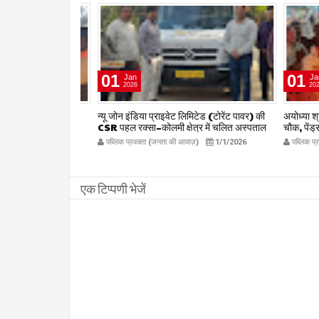
01
01
Jan
Jan
2026
2026
षद द्वारा हर संभव
न्यू जोन इंडिया प्राइवेट लिमिटेड (टोरेंट पावर) की
अयोध्या श्रीराम 
िलाध्यक्ष हर्ष
CSR पहल रक्सा–कोलमी क्षेत्र में चलित अस्पताल
चौक, पेंड्रा मे
kta.com
एम्बुलेंस सेवा का शुभारंभ
publicpr
12/27/2025
पब्लिक प्रवक्ता (जनता की आवाज़)
1/1/2026
पब्लिक प्रवक्
publicpravakta.com
एक टिप्पणी भेजें