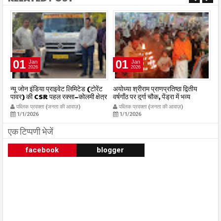
01
27
Jan
Jan
2026
2026
अयोध्या श्रीराम प्राणप्रतिष्ठा द्वितीय
कांग्रेस जिला अध्यक्ष ने प्रस्तावित जिला
यु
्र
वर्षगाँठ पर दुर्गा चौक, पेंड्रा में भव्य
कांग्रेस कार्यालय प्रांगण में किया
अन
महाआरती सम्पन्न
ध्वजारोहण
स्
पब्लिक प्रवक्ता (जनता की आवाज़)
पब्लिक प्रवक्ता (जनता की आवाज़)
m
publicpravakta.com
publicpravakta.com
प्
1/1/2026
1/27/2026
क
p
एक टिप्पणी भेजें
facebook
blogger