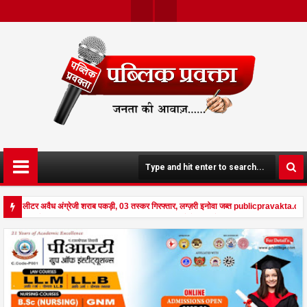
Twit
Face
Ter
Boo
K
 234 लीटर अवैध अंग्रेजी शराब पकड़ी, 03 तस्कर गिरफ्तार, लग्ज़री इनोवा जब्त publicpravakta.com
पर किसान व नौकरानी का मिला रक्तरंजित शव, पत्नी गंभीर घायल में मेडिकल रेफर publicpravakta.com