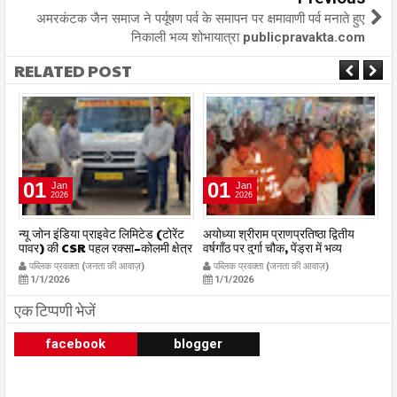
अमरकंटक जैन समाज ने पर्यूषण पर्व के समापन पर क्षमावाणी पर्व मनाते हुए
निकाली भव्य शोभायात्रा publicpravakta.com
RELATED POST
01
01
Jan
Jan
2026
2026
र
न्यू जोन इंडिया प्राइवेट लिमिटेड (टोरेंट
अयोध्या श्रीराम प्राणप्रतिष्ठा द्वितीय
का
पावर) की CSR पहल रक्सा–कोलमी क्षेत्र
वर्षगाँठ पर दुर्गा चौक, पेंड्रा में भव्य
का
में चलित अस्पताल एम्बुलेंस सेवा का
महाआरती सम्पन्न
ध
पब्लिक प्रवक्ता (जनता की आवाज़)
पब्लिक प्रवक्ता (जनता की आवाज़)
शुभारंभ publicpravakta.com
publicpravakta.com
p
1/1/2026
1/1/2026
एक टिप्पणी भेजें
facebook
blogger