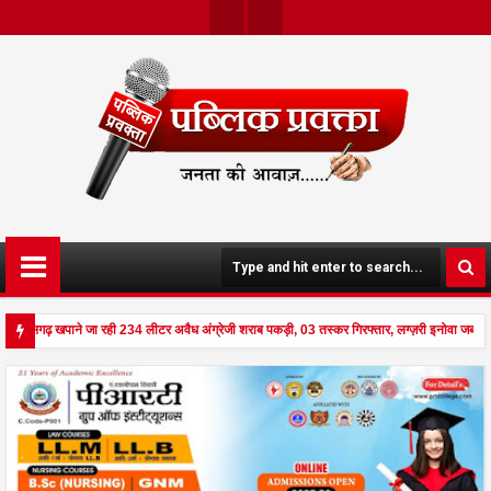
Twit
Face
Ter
Boo
K
त्तीसगढ़ खपाने जा रही 234 लीटर अवैध अंग्रेजी शराब पकड़ी, 03 तस्कर गिरफ्तार, लग्ज़री इनोवा जब्त 
े दहला अनूपपुर - घर पर किसान व नौकरानी का मिला रक्तरंजित शव, पत्नी गंभीर घायल में मेडिकल रेफर p