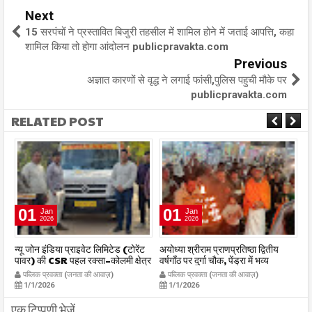
Next
15 सरपंचों ने प्रस्तावित बिजुरी तहसील में शामिल होने में जताई आपत्ति, कहा
शामिल किया तो होगा आंदोलन publicpravakta.com
Previous
अज्ञात कारणों से वृद्ध ने लगाई फांसी,पुलिस पहुची मौके पर
publicpravakta.com
RELATED POST
01
01
Jan
Jan
2026
2026
र
न्यू जोन इंडिया प्राइवेट लिमिटेड (टोरेंट
अयोध्या श्रीराम प्राणप्रतिष्ठा द्वितीय
का
पावर) की CSR पहल रक्सा–कोलमी क्षेत्र
वर्षगाँठ पर दुर्गा चौक, पेंड्रा में भव्य
का
में चलित अस्पताल एम्बुलेंस सेवा का
महाआरती सम्पन्न
ध
पब्लिक प्रवक्ता (जनता की आवाज़)
पब्लिक प्रवक्ता (जनता की आवाज़)
शुभारंभ publicpravakta.com
publicpravakta.com
p
1/1/2026
1/1/2026
एक टिप्पणी भेजें