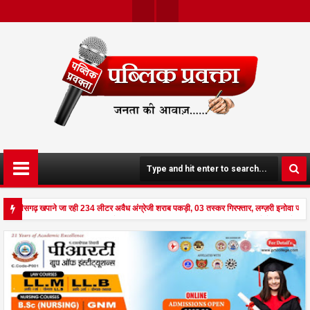
Twit
Face
Ter
Boo
K
 छत्तीसगढ़ खपाने जा रही 234 लीटर अवैध अंग्रेजी शराब पकड़ी, 03 तस्कर गिरफ्तार, लग्ज़री इनोवा जब
 से दहला अनूपपुर - घर पर किसान व नौकरानी का मिला रक्तरंजित शव, पत्नी गंभीर घायल में मेडिकल रेफ