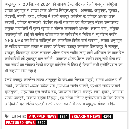
अनूपपुर :-
20 सितंबर 2024 को साउथ ईस्ट सेंट्रल रेलवे मजदूर कांग्रेस
शाखा अनूपपुर ने शाखा क्षेत्र अंतर्गत सिंहपुर,बुढार , अमलाई, अनूपपुर, छुलहा ,
जैतहरी, मौहरी, हरद , कोतमा में रेलवे मजदूर कांग्रेस के जोनल अध्यक्ष तपन
चटर्जी , जोनल महामंत्री पीतांबर लक्ष्मी नारायण एवं बिलासपुर मंडल समन्वयक
संयुक्त महामंत्री बी कृष्ण कुमार व जोनल कार्यकारी अध्यक्ष लक्ष्मण राव , संयुक्त
महामंत्री सी आई सी राजेश खोबरागड़े के मार्गदर्शन व निर्देश में न्यू पेंशन स्कीम
NPS UPS का विरोध शांतिपूर्ण ढंग सांकेतिक विरोध दर्ज कराया , शाखा अनूपपुर
के सचिव रामदास राठौर ने बताया की रेलवे मजदूर कांग्रेस बिलासपुर ने नागपुर,
रायपुर, बिलासपुर मंडल लगातार ओल्ड पेंशन स्कीम लागू करो अभियान के तहत रेल
कर्मचारियों को एकजुट कर रही है , जबतक ओल्ड पेंशन स्कीम लागू नहीं होगा तब
तक संघर्ष का संकल्प रेलवे मजदूर कांग्रेस ने लिया है जिसमें सभी एसोसिएशन का
भी सहयोग मिल रहा है
रेलवे मजदूर कांग्रेस शाखा अनूपपुर के संरक्षक सिराज मंसूरी, शाखा अध्यक्ष ए डी
तिर्की , कार्यकारी अध्यक्ष विवेक राय ,उपाध्यक्ष संतोष पनगरे, प्रभारी सचिव जयंतो
दासगुप्ता , सहसचिव एस संजीव राव, उमाकांत मिश्रा, मजहर खान बुढार , कमलेश
राठौर जैतहरी, विकास दहिया सिंहपुर , एवं ट्रेक मेंटेनर एसोसिएशन के नेता कैलाश
छाड़ियां ने इस विरोध प्रदर्शन को सफल बनाने में अपना बहुमूल्य योगदान दिया
Labels:
ANUPPUR NEWS
4314
BREAKING NEWS
4294
FEATURED NEWS
3392