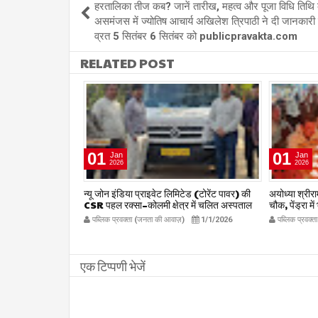
हरतालिका तीज कब? जानें तारीख, महत्व और पूजा विधि तिथि
असमंजस में ज्योतिष आचार्य अखिलेश त्रिपाठी ने दी जानकारी
व्रत 5 सितंबर 6 सितंबर को publicpravakta.com
RELATED POST
01
01
Jan
Jan
2026
2026
षद द्वारा हर संभव
न्यू जोन इंडिया प्राइवेट लिमिटेड (टोरेंट पावर) की
अयोध्या श्रीराम 
िलाध्यक्ष हर्ष
CSR पहल रक्सा–कोलमी क्षेत्र में चलित अस्पताल
चौक, पेंड्रा मे
kta.com
एम्बुलेंस सेवा का शुभारंभ
publicpr
12/27/2025
पब्लिक प्रवक्ता (जनता की आवाज़)
1/1/2026
पब्लिक प्रवक्
publicpravakta.com
एक टिप्पणी भेजें