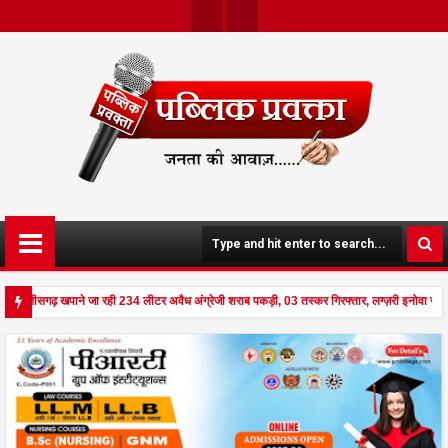
Twit
Face
Ter
Boo
K
े छत्तीसगढ़ खपाने जा रही 234 लीटर अवैध अंग्रेजी शराब पकड़ी, 03 तस्कर गिरफ्तार, लग्ज़री इनोवा ज
ड से दहला अनूपपुर - घर पर किसान व नौकरानी का मिला रक्तरंजित शव, पत्नी गंभीर घायल में मेडिकल रेफ