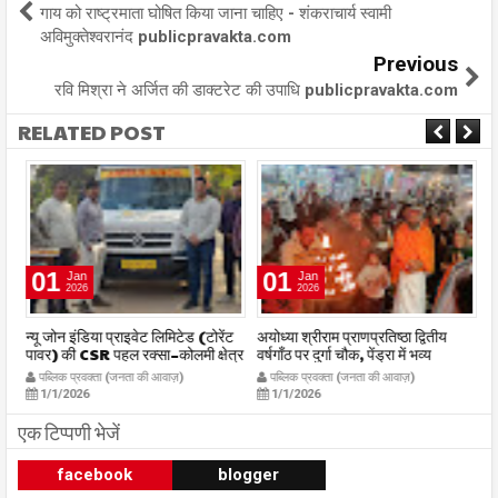
गाय को राष्ट्रमाता घोषित किया जाना चाहिए - शंकराचार्य स्वामी
अविमुक्तेश्वरानंद publicpravakta.com
Previous
रवि मिश्रा ने अर्जित की डाक्टरेट की उपाधि publicpravakta.com
RELATED POST
01
01
Jan
Jan
2026
2026
र
न्यू जोन इंडिया प्राइवेट लिमिटेड (टोरेंट
अयोध्या श्रीराम प्राणप्रतिष्ठा द्वितीय
का
पावर) की CSR पहल रक्सा–कोलमी क्षेत्र
वर्षगाँठ पर दुर्गा चौक, पेंड्रा में भव्य
का
में चलित अस्पताल एम्बुलेंस सेवा का
महाआरती सम्पन्न
ध
पब्लिक प्रवक्ता (जनता की आवाज़)
पब्लिक प्रवक्ता (जनता की आवाज़)
शुभारंभ publicpravakta.com
publicpravakta.com
p
1/1/2026
1/1/2026
एक टिप्पणी भेजें
facebook
blogger