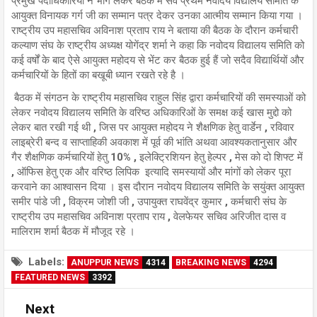
प्रमुख पदाधिकारियों ने भाग लेकर बैठक में सर्व प्रथम नवोदय विद्यालय समिति के
आयुक्त विनायक गर्ग जी का सम्मान पत्र देकर उनका आत्मीय सम्मान किया गया ।
राष्ट्रीय उप महासचिव अविनाश प्रताप राय ने बताया की बैठक के दौरान कर्मचारी
कल्याण संघ के राष्ट्रीय अध्यक्ष योगेंद्र शर्मा ने कहा कि नवोदय विद्यालय समिति को
कई वर्षों के बाद ऐसे आयुक्त महोदय से भेंट कर बैठक हुई हैं जो सदैव विद्यार्थियों और
कर्मचारियों के हितों का बखूबी ध्यान रखते रहे है ।
बैठक में संगठन के राष्ट्रीय महासचिव राहुल सिंह द्वारा कर्मचारियों की समस्याओं को
लेकर नवोदय विद्यालय समिति के वरिष्ठ अधिकारिओं के समक्ष कई खास मुद्दो को
लेकर बात रखी गई थी , जिस पर आयुक्त महोदय ने शैक्षणिक हेतु वार्डेन , रविवार
लाइब्रेरी बन्द व साप्ताहिकी अवकाश में पूर्व की भांति अथवा आवश्यकतानुसार और
गैर शैक्षणिक कर्मचारियों हेतु 10% , इलेक्ट्रिशियन हेतु हेल्पर , मेस को दो शिफ्ट में
, ऑफिस हेतु एक और वरिष्ठ लिपिक इत्यादि समस्यायों और मांगों को लेकर पूरा
करवाने का आश्वासन दिया । इस दौरान नवोदय विद्यालय समिति के सयुंक्त आयुक्त
समीर पांडे जी , विक्रम जोशी जी , उपायुक्त राघवेंद्र कुमार , कर्मचारी संघ के
राष्ट्रीय उप महासचिव अविनाश प्रताप राय , वेलफेयर सचिव अरिजीत दास व
मालिराम शर्मा बैठक में मौजूद रहे ।
Labels:
ANUPPUR NEWS
4314
BREAKING NEWS
4294
FEATURED NEWS
3392
Next