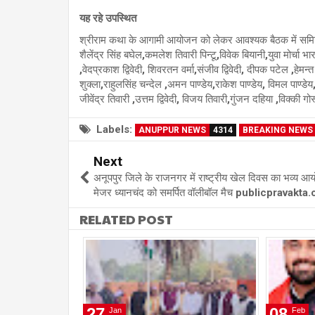
यह रहे उपस्थित
श्रीराम कथा के आगामी आयोजन को लेकर आवश्यक बैठक में समिति के
शैलेंद्र सिंह बघेल,कमलेश तिवारी पिन्टू,विवेक बियानी,युवा मोर्चा
,वेदप्रकाश द्विवेदी, शिवरतन वर्मा,संजीव द्विवेदी, दीपक पटेल ,हेम
शुक्ला,राहुलसिंह चन्देल ,अमन पाण्डेय,राकेश पाण्डेय, विमल पाण्
जीवेंद्र तिवारी ,उत्तम द्विवेदी, विजय तिवारी,गुंजन दहिया ,विक्की
Labels:
ANUPPUR NEWS
4314
BREAKING NEWS
Next
अनूपपुर जिले के राजनगर में राष्ट्रीय खेल दिवस का भव्य आ
मेजर ध्यानचंद को समर्पित वॉलीबॉल मैच publicpravakt
RELATED POST
27
08
Jan
Feb