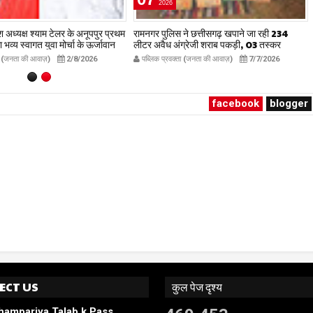
2026
देश अध्यक्ष श्याम टेलर के अनूपपुर प्रथम
रामनगर पुलिस ने छत्तीसगढ़ खपाने जा रही 234
व्य स्वागत युवा मोर्चा के ऊर्जावान
लीटर अवैध अंग्रेजी शराब पकड़ी, 03 तस्कर
रदीप मिश्रा ने सभी युवाओं से सहभागिता
गिरफ्तार, लग्ज़री इनोवा जब्त
ता (जनता की आवाज़)
2/8/2026
पब्लिक प्रवक्ता (जनता की आवाज़)
7/7/2026
ublicpravakta.com
publicpravakta.com
facebook
blogger
ECT US
कुल पेज दृश्य
hampariya Talab k Pass,