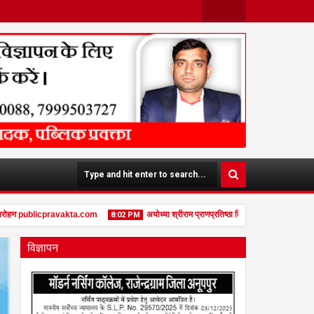
Face
Twit
Boo
Ter
K
ारोहण publicpravakta.com
अयोध्या श्रीराम प्राणप्रतिष्ठा द्वितीय वर्षगाँठ पर दुर्गा चौक, 
8:02 PM
विज्ञापन
01
Jan