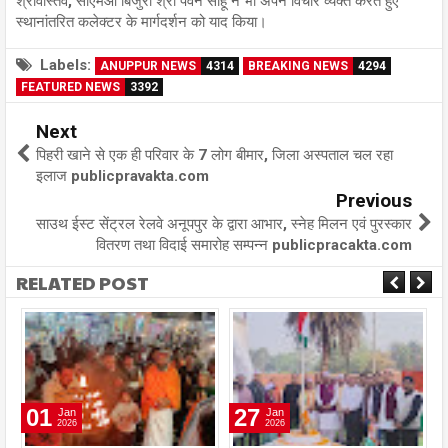
श्रीवास्तव, सीएमओ बिजुरी श्री पवन साहू ने भी अपने विचार व्यक्त करते हुए
स्थानांतरित कलेक्टर के मार्गदर्शन को याद किया।
Labels:
ANUPPUR NEWS
4314
BREAKING NEWS
4294
FEATURED NEWS
3392
Next
पिहरी खाने से एक ही परिवार के 7 लोग बीमार, जिला अस्पताल चल रहा
इलाज publicpravakta.com
Previous
साउथ ईस्ट सेंट्रल रेलवे अनूपपुर के द्वारा आभार, स्नेह मिलन एवं पुरस्कार
वितरण तथा विदाई समारोह सम्पन्न publicpracakta.com
RELATED POST
01
27
Jan
Jan
2026
2026