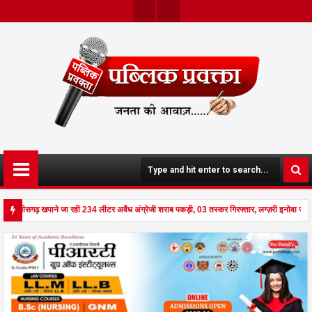
Twit
Face
Ter
Boo
K
 छत्तीसगढ़ खपाने जा रही 234 लीटर अवैध अंग्रेजी शराब पकड़ी, 03 तस्कर गिरफ्तार, लग्ज़री इनोवा जब
 से दहला अनूपपुर - घर पर किसान व नौकरानी का मिला रक्तरंजित शव, पत्नी गंभीर घायल में मेडिकल रेफ