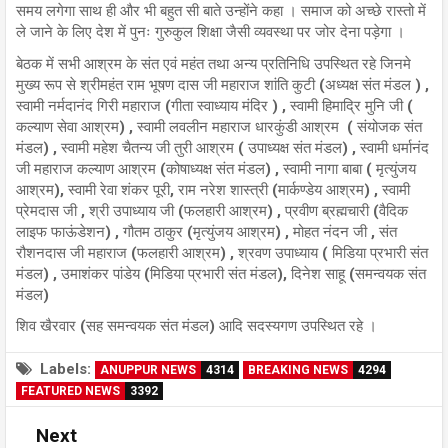
समय लगेगा साथ ही और भी बहुत सी बाते उन्होंने कहा । समाज को अच्छे रास्तो में
ले जाने के लिए देश में पुनः गुरुकुल शिक्षा जैसी व्यवस्था पर जोर देना पड़ेगा ।
बेठक में सभी आश्रम के संत एवं महंत तथा अन्य प्रतिनिधि उपस्थित रहे जिनमे
मुख्य रूप से श्रीमहंत राम भूषण दास जी महाराज शांति कुटी (अध्यक्ष संत मंडल ) ,
स्वामी नर्मदानंद गिरी महाराज (गीता स्वाध्याय मंदिर ) , स्वामी हिमाद्रि मुनि जी (
कल्याण सेवा आश्रम) , स्वामी लवलीन महाराज धारकुंडी आश्रम ( संयोजक संत
मंडल) , स्वामी महेश चैतन्य जी तुरी आश्रम ( उपाध्यक्ष संत मंडल) , स्वामी धर्मानंद
जी महाराज कल्याण आश्रम (कोषाध्यक्ष संत मंडल) , स्वामी नागा बाबा ( मृत्युंजय
आश्रम), स्वामी रेवा शंकर पूरी, राम नरेश शास्त्री (मार्कण्डेय आश्रम) , स्वामी
प्रेमदास जी , श्री उपाध्याय जी (फलहारी आश्रम) , प्रवीण ब्रह्मचारी (वैदिक
लाइफ फाऊंडेशन) , गौतम ठाकुर (मृत्युंजय आश्रम) , मोहत नंदन जी , संत
रौशनदास जी महाराज (फलहारी आश्रम) , श्रवण उपाध्याय ( मिडिया प्रभारी संत
मंडल) , उमाशंकर पांडेय (मिडिया प्रभारी संत मंडल), दिनेश साहू (समन्वयक संत
मंडल)
शिव खैरवार (सह समन्वयक संत मंडल) आदि सदस्यगण उपस्थित रहे ।
Labels:
ANUPPUR NEWS
4314
BREAKING NEWS
4294
FEATURED NEWS
3392
Next