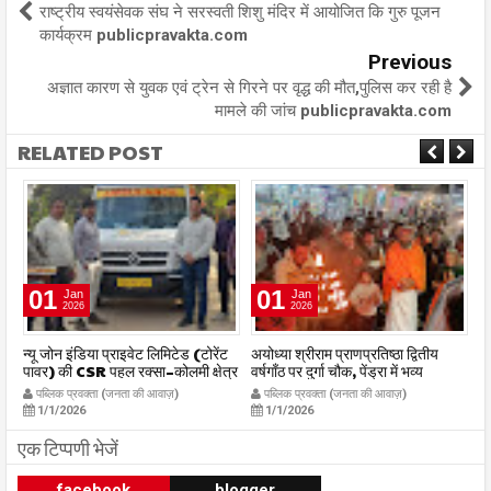
राष्ट्रीय स्वयंसेवक संघ ने सरस्वती शिशु मंदिर में आयोजित कि गुरु पूजन
कार्यक्रम publicpravakta.com
Previous
अज्ञात कारण से युवक एवं ट्रेन से गिरने पर वृद्ध की मौत,पुलिस कर रही है
मामले की जांच publicpravakta.com
RELATED POST
01
01
Jan
Jan
2026
2026
र
न्यू जोन इंडिया प्राइवेट लिमिटेड (टोरेंट
अयोध्या श्रीराम प्राणप्रतिष्ठा द्वितीय
का
पावर) की CSR पहल रक्सा–कोलमी क्षेत्र
वर्षगाँठ पर दुर्गा चौक, पेंड्रा में भव्य
का
में चलित अस्पताल एम्बुलेंस सेवा का
महाआरती सम्पन्न
ध
पब्लिक प्रवक्ता (जनता की आवाज़)
पब्लिक प्रवक्ता (जनता की आवाज़)
शुभारंभ publicpravakta.com
publicpravakta.com
p
1/1/2026
1/1/2026
एक टिप्पणी भेजें
facebook
blogger