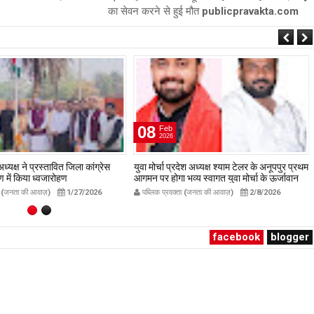
का सेवन करने से हुई मौत publicpravakta.com
07
Jul
2026
देश अध्यक्ष श्याम टेलर के अनूपपुर प्रथम
रामनगर पुलिस ने छत्तीसगढ़ खपाने जा रही 234
व्य स्वागत युवा मोर्चा के ऊर्जावान
लीटर अवैध अंग्रेजी शराब पकड़ी, 03 तस्कर
रदीप मिश्रा ने सभी युवाओं से सहभागिता
गिरफ्तार, लग्ज़री इनोवा जब्त
ता (जनता की आवाज़)
2/8/2026
पब्लिक प्रवक्ता (जनता की आवाज़)
7/7/2026
ublicpravakta.com
publicpravakta.com
facebook
blogger