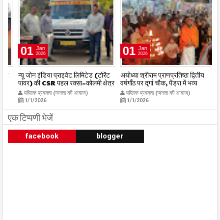
01
01
Jan
Jan
2026
2026
र
न्यू जोन इंडिया प्राइवेट लिमिटेड (टोरेंट
अयोध्या श्रीराम प्राणप्रतिष्ठा द्वितीय
का
पावर) की CSR पहल रक्सा–कोलमी क्षेत्र
वर्षगाँठ पर दुर्गा चौक, पेंड्रा में भव्य
का
में चलित अस्पताल एम्बुलेंस सेवा का
महाआरती सम्पन्न
ध
पब्लिक प्रवक्ता (जनता की आवाज़)
पब्लिक प्रवक्ता (जनता की आवाज़)
शुभारंभ publicpravakta.com
publicpravakta.com
p
1/1/2026
1/1/2026
एक टिप्पणी भेजें
facebook
blogger