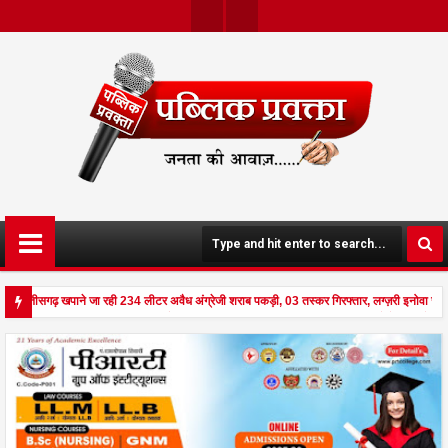
Twit
Face
Ter
Boo
K
े छत्तीसगढ़ खपाने जा रही 234 लीटर अवैध अंग्रेजी शराब पकड़ी, 03 तस्कर गिरफ्तार, लग्ज़री इनोवा ज
ड से दहला अनूपपुर - घर पर किसान व नौकरानी का मिला रक्तरंजित शव, पत्नी गंभीर घायल में मेडिकल रेफ