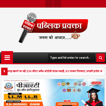
Twit
Face
Ter
Boo
K
छत्तीसगढ़ खपाने जा रही 234 लीटर अवैध अंग्रेजी शराब पकड़ी, 03 तस्कर गिरफ्तार, लग्ज़री इनोवा जब्
से दहला अनूपपुर - घर पर किसान व नौकरानी का मिला रक्तरंजित शव, पत्नी गंभीर घायल में मेडिकल रेफर