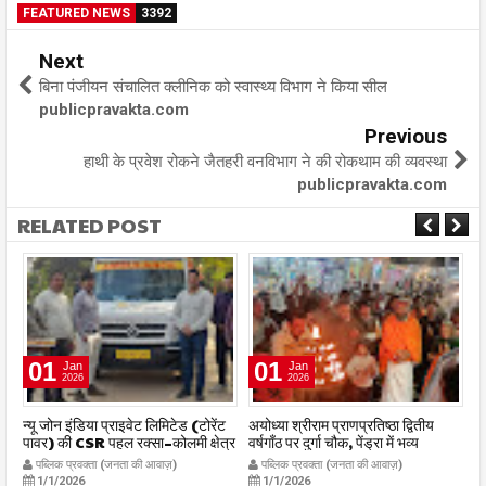
FEATURED NEWS
3392
Next
बिना पंजीयन संचालित क्लीनिक को स्वास्थ्य विभाग ने किया सील
publicpravakta.com
Previous
हाथी के प्रवेश रोकने जैतहरी वनविभाग ने की रोकथाम की व्यवस्था
publicpravakta.com
RELATED POST
01
01
Jan
Jan
2026
2026
र
न्यू जोन इंडिया प्राइवेट लिमिटेड (टोरेंट
अयोध्या श्रीराम प्राणप्रतिष्ठा द्वितीय
का
पावर) की CSR पहल रक्सा–कोलमी क्षेत्र
वर्षगाँठ पर दुर्गा चौक, पेंड्रा में भव्य
का
में चलित अस्पताल एम्बुलेंस सेवा का
महाआरती सम्पन्न
ध
पब्लिक प्रवक्ता (जनता की आवाज़)
पब्लिक प्रवक्ता (जनता की आवाज़)
शुभारंभ publicpravakta.com
publicpravakta.com
p
1/1/2026
1/1/2026