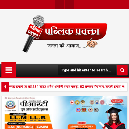
Twit
Face
Ter
Boo
K
छत्तीसगढ़ खपाने जा रही 234 लीटर अवैध अंग्रेजी शराब पकड़ी, 03 तस्कर गिरफ्तार, लग्ज़री इनोवा जब्
से दहला अनूपपुर - घर पर किसान व नौकरानी का मिला रक्तरंजित शव, पत्नी गंभीर घायल में मेडिकल रेफर