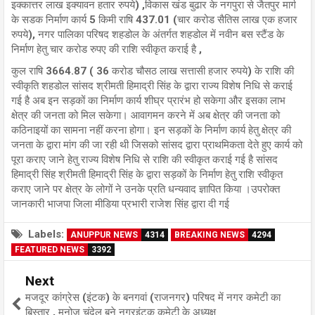
इक्कात्तर लाख इक्यावन हतार रुपये) ,विकास खंड बुढार के नगपुरा से जैतपुर मार्ग
के सडक निर्माण कार्य 5 किमी राषि 437.01 (चार करोड सैतिस लाख एक हजार
रुपये), नगर पालिका परिषद शहडोल के अंतर्गत शहडोल में नवीन बस स्टैंड के
निर्माण हेतु चार करोड रुपए की राशि स्वीकृत कराई है ,
कुल राषि 3664.87 ( 36 करोड चौसठ लाख सत्तासी हजार रुपये) के राशि की
स्वीकृति शहडोल सांसद श्रीमती हिमाद्री सिंह के द्वारा राज्य विशेष निधि से कराई
गई है अब इन सड़कों का निर्माण कार्य शीघ्र प्रारंभ हो सकेगा और इसका लाभ
क्षेत्र की जनता को मिल सकेगा। आवागमन करने में अब क्षेत्र की जनता को
कठिनाइयों का सामना नहीं करना होगा। इन सड़कों के निर्माण कार्य हेतु क्षेत्र की
जनता के द्वारा मांग की जा रही थी जिसको सांसद द्वारा प्राथमिकता देते हुए कार्य को
पूरा कराए जाने हेतु राज्य विशेष निधि से राशि की स्वीकृत कराई गई है सांसद
हिमाद्री सिंह श्रीमती हिमाद्री सिंह के द्वारा सड़कों के निर्माण हेतु राशि स्वीकृत
कराए जाने पर क्षेत्र के लोगों ने उनके प्रति धन्यवाद ज्ञापित किया ।उपरोक्त
जानकारी भाजपा जिला मीडिया प्रभारी राजेश सिंह द्वारा दी गई
Labels:
ANUPPUR NEWS
4314
BREAKING NEWS
4294
FEATURED NEWS
3392
Next
मजदूर कांग्रेस (इंटक) के बनगवां (राजनगर) परिषद में नगर कमेटी का
बिस्तार , मनोज चंदेल बने नगरइंटक कमेटी के अध्यक्ष