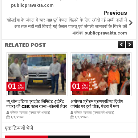
publicpravakta.com
Previous
खोलईया के जंगल में चार माह पूर्व केवल बिछाने के लिए खोदी गई लम्बी नाली में
अब तक नही नही बिछाई गई केबल पालतू एवं जंगली जानवरों के गिरने की
आशंका publicpravakta.com
RELATED POST
01
01
Jan
Jan
2026
2026
र
न्यू जोन इंडिया प्राइवेट लिमिटेड (टोरेंट
अयोध्या श्रीराम प्राणप्रतिष्ठा द्वितीय
का
पावर) की CSR पहल रक्सा–कोलमी क्षेत्र
वर्षगाँठ पर दुर्गा चौक, पेंड्रा में भव्य
का
में चलित अस्पताल एम्बुलेंस सेवा का
महाआरती सम्पन्न
ध
पब्लिक प्रवक्ता (जनता की आवाज़)
पब्लिक प्रवक्ता (जनता की आवाज़)
शुभारंभ publicpravakta.com
publicpravakta.com
p
1/1/2026
1/1/2026
एक टिप्पणी भेजें