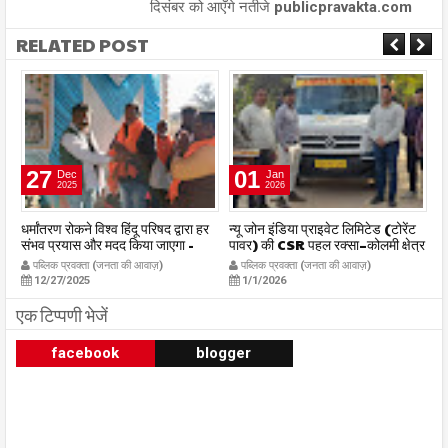
दिसंबर को आएँगे नतीजे publicpravakta.com
RELATED POST
27
01
Dec
Jan
2025
2026
ही
धर्मांतरण रोकने विश्व हिंदू परिषद द्वारा हर
न्यू जोन इंडिया प्राइवेट लिमिटेड (टोरेंट
अय
संभव प्रयास और मदद किया जाएगा -
पावर) की CSR पहल रक्सा–कोलमी क्षेत्र
वर
त
जिलाध्यक्ष हर्ष छाबरिया
में चलित अस्पताल एम्बुलेंस सेवा का
मह
पब्लिक प्रवक्ता (जनता की आवाज़)
पब्लिक प्रवक्ता (जनता की आवाज़)
publicpravakta.com
शुभारंभ publicpravakta.com
p
12/27/2025
1/1/2026
एक टिप्पणी भेजें
facebook
blogger