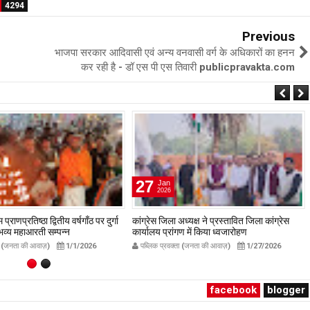
4294
Previous
भाजपा सरकार आदिवासी एवं अन्य वनवासी वर्ग के अधिकारों का हनन
कर रही है - डॉ एस पी एस तिवारी publicpravakta.com
27
Jan
2026
प्राणप्रतिष्ठा द्वितीय वर्षगाँठ पर दुर्गा
कांग्रेस जिला अध्यक्ष ने प्रस्तावित जिला कांग्रेस
ं भव्य महाआरती सम्पन्न
कार्यालय प्रांगण में किया ध्वजारोहण
avakta.com
publicpravakta.com
ता (जनता की आवाज़)
1/1/2026
पब्लिक प्रवक्ता (जनता की आवाज़)
1/27/2026
facebook
blogger