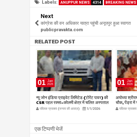
Labels:
ANUPPUR NEWS
4314
BREAKING NEWS
Next
कांग्रेस की वन अधिकार यात्रा पहुंची अनूपपुर हुआ स्वागत
publicpravakta.com
RELATED POST
01
01
Jan
Jan
2026
2026
षद द्वारा हर संभव
न्यू जोन इंडिया प्राइवेट लिमिटेड (टोरेंट पावर) की
अयोध्या श्रीराम 
िलाध्यक्ष हर्ष
CSR पहल रक्सा–कोलमी क्षेत्र में चलित अस्पताल
चौक, पेंड्रा मे
kta.com
एम्बुलेंस सेवा का शुभारंभ
publicpr
12/27/2025
पब्लिक प्रवक्ता (जनता की आवाज़)
1/1/2026
पब्लिक प्रवक्
publicpravakta.com
एक टिप्पणी भेजें