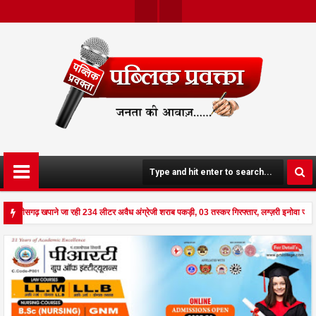
Twit
Face
Ter
Boo
K
 छत्तीसगढ़ खपाने जा रही 234 लीटर अवैध अंग्रेजी शराब पकड़ी, 03 तस्कर गिरफ्तार, लग्ज़री इनोवा जब
 से दहला अनूपपुर - घर पर किसान व नौकरानी का मिला रक्तरंजित शव, पत्नी गंभीर घायल में मेडिकल रेफर