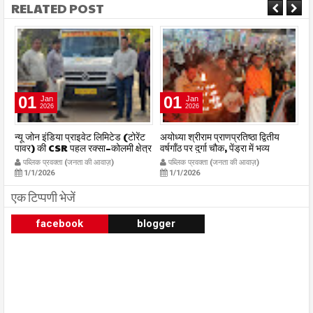
RELATED POST
01
01
Jan
Jan
2026
2026
र
न्यू जोन इंडिया प्राइवेट लिमिटेड (टोरेंट
अयोध्या श्रीराम प्राणप्रतिष्ठा द्वितीय
का
पावर) की CSR पहल रक्सा–कोलमी क्षेत्र
वर्षगाँठ पर दुर्गा चौक, पेंड्रा में भव्य
का
में चलित अस्पताल एम्बुलेंस सेवा का
महाआरती सम्पन्न
ध
पब्लिक प्रवक्ता (जनता की आवाज़)
पब्लिक प्रवक्ता (जनता की आवाज़)
शुभारंभ publicpravakta.com
publicpravakta.com
p
1/1/2026
1/1/2026
एक टिप्पणी भेजें
facebook
blogger