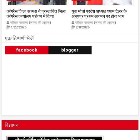
कांग्रेस जिला अध्यक्ष ने प्रस्तावित जिला
युवा मोर्चा प्रदेश अध्यक्ष श्याम टेलर के
रा
कांग्रेस कार्यालय प्रांगण में किया
अनूपपुर प्रथम आगमन पर होगा भव्य
23
ध्वजारोहण
स्वागत युवा मोर्चा के ऊर्जावान जिला मंत्री
03
पब्लिक प्रवक्ता (जनता की आवाज़)
पब्लिक प्रवक्ता (जनता की आवाज़)
publicpravakta.com
प्रदीप मिश्रा ने सभी युवाओं से सहभागिता
p
1/27/2026
2/8/2026
की अपील
publicpravakta.com
एक टिप्पणी भेजें
facebook
blogger
विज्ञापन