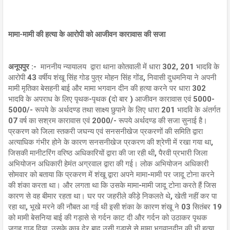
मामा-मामी की हत्या के आरोपी को आजीवन कारावास की सजा
अनूपपुर :-
माननीय न्यायालय द्वारा थाना कोतवाली में धारा 302, 201 भादवि के
आरोपी 43 वर्षीय शंखू सिंह गोड पुत्र मोहन सिंह गोंड, निवासी दुधमनिया ने अपनी
मामी मृतिका बेसहनी बाई और मामा भगवान दीन की हत्या करने पर धारा 302
भादवि के अपराध के लिए पृथक-पृथक (दो बार ) आजीवन कारावास एवं 5000-
5000/- रूपये के अर्थदण्ड तथा साक्ष्य छुपाने के लिए धारा 201 भादवि के अंतर्गत
07 वर्ष का सश्रम कारावास एवं 2000/- रूपये अर्थदण्ड की सजा सुनाई है।
प्रकरण को जिला स्तकरी जघन्य एवं सनसनीखेज प्रकरणों की समिति द्वारा
अत्याधिक गंभीर होने के कारण सनसनीखेज प्रकरण की श्रेणी में रखा गया था,
जिसकी मानीटरिंग वरिष्ठ अधिकारियों द्वारा की जा रही थी, पैरवी प्रभारी जिला
अभियोजन अधिकारी हेमंत अग्रवाल द्वारा की गई। लोक अभियोजन अधिकारी
सोमवार को बताया कि प्रकरण में शंखू द्वारा अपने मामा-मामी पर जादू टोना करने
की शंका करता था। और लगता था कि उसके मामा-मामी जादू टोना करते हैं जिस
कारण से वह बीमार रहता था। घर पर जहरीले कीड़े निकलते थे, खेती नहीं कर पा
रहा था, भूखे मरने की नौबत आ गई थी इसी शंका के कारण शंखू ने 03 सितंबर 19
को मामी बेसनिया बाई की गड़ासे से गर्दन काट दी और गर्दन को उठाकर पृथक
जगह गाड़ दिया, उसके कुछ देर बाद उसी गड़ासे से मामा भगवानदीन की भी हत्या