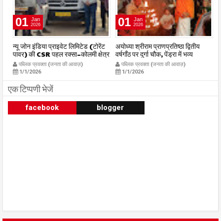
01
01
Jan
Jan
2026
2026
र
न्यू जोन इंडिया प्राइवेट लिमिटेड (टोरेंट
अयोध्या श्रीराम प्राणप्रतिष्ठा द्वितीय
का
पावर) की CSR पहल रक्सा–कोलमी क्षेत्र
वर्षगाँठ पर दुर्गा चौक, पेंड्रा में भव्य
का
में चलित अस्पताल एम्बुलेंस सेवा का
महाआरती सम्पन्न
ध
पब्लिक प्रवक्ता (जनता की आवाज़)
पब्लिक प्रवक्ता (जनता की आवाज़)
शुभारंभ publicpravakta.com
publicpravakta.com
p
1/1/2026
1/1/2026
एक टिप्पणी भेजें
facebook
blogger