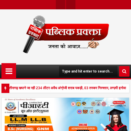
Twit
Face
Ter
Boo
K
ने छत्तीसगढ़ खपाने जा रही 234 लीटर अवैध अंग्रेजी शराब पकड़ी, 03 तस्कर गिरफ्तार, लग्ज़री इनोवा ज
ंड से दहला अनूपपुर - घर पर किसान व नौकरानी का मिला रक्तरंजित शव, पत्नी गंभीर घायल में मेडिकल रे