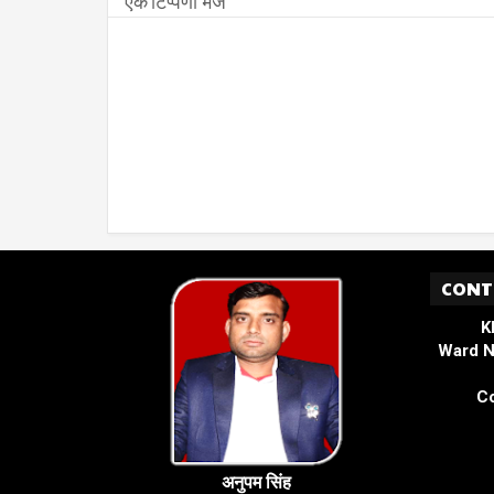
एक टिप्पणी भेजें
CONT
K
Ward N
Co
अनुपम सिंह