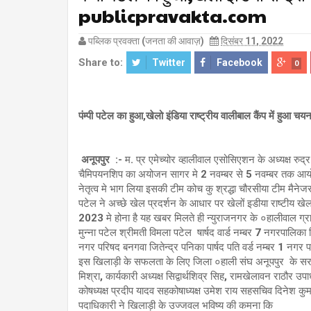
publicpravakta.com
पब्लिक प्रवक्ता (जनता की आवाज़)
दिसंबर 11, 2022
Share to:
Twitter
Facebook
0
पंम्पी पटेल का हुआ,खेलो इंडिया राष्ट्रीय वालीबाल कैंप में हुआ चय
अनूपपुर :-
म. प्र एमेच्योर व्हालीवाल एसोसिएशन के अध्यक्ष रुद
चैमिपयनशिप का अयोजन सागर मे 2 नवम्बर से 5 नवम्बर तक आ
नेतृत्व मे भाग लिया इसकी टीम कोच कु श्रद्धा चौरसीया टीम मैनेजर
पटेल ने अच्छे खेल प्रदर्शन के आधार पर खेलों इडीया राष्टीय ख
2023 मे होना है यह खबर मिलते ही न्युराजनगर के ०हालीवाल ग्र
मुन्ना पटेल श्रीमती विमला पटेल षार्षद वार्ड नम्बर 7 नगरपालिका 
नगर परिषद बनगवा जितेन्द्र पनिका पार्षद पति वर्ड नम्बर 1 नग
इस खिलाड़ी के सफलता के लिए जिला ०हाली संघ अनूपपुर के सरक्षक
मिश्रा, कार्यकारी अध्यक्ष सिद्वार्थशिव्र सिह, रामखेलावन राठौर उ
कोषध्यक्ष प्रदीप यादव सहकोषाध्यक्ष उमेश राय सहसचिव दिनेश कुमा
पदाधिकारी ने खिलाड़ी के उज्जवल भविष्य की कमना कि