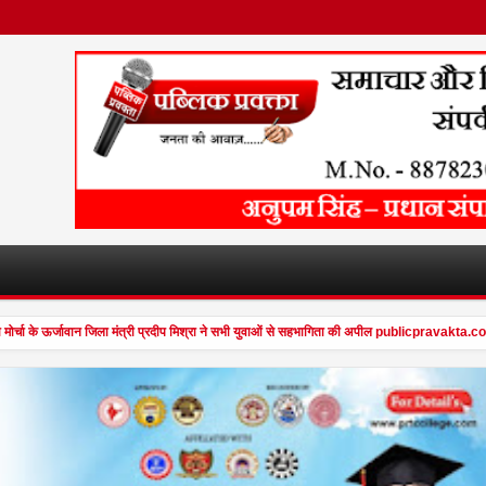
मोर्चा के ऊर्जावान जिला मंत्री प्रदीप मिश्रा ने सभी युवाओं से सहभागिता की अपील publicpravakta.com