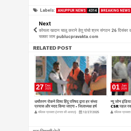
Labels:
ANUPPUR NEWS
4314
BREAKING NEWS
Next
कोयला खदान चालू कराने हेतु पांचो श्रम संगठन 26 दिसंबर को
चक्का जाम publucpravakta.com
RELATED POST
27
01
Dec
Jan
2025
2026
पाने जा रही 234
धर्मांतरण रोकने विश्व हिंदू परिषद द्वारा हर संभव
न्यू जोन इंडिय
ड़ी, 03 तस्कर
प्रयास और मदद किया जाएगा - जिलाध्यक्ष हर्ष
CSR पहल रक्स
छाबरिया publicpravakta.com
एम्बुलेंस सेवा 
7/7/2026
पब्लिक प्रवक्ता (जनता की आवाज़)
12/27/2025
पब्लिक प्रवक्
om
publicpr