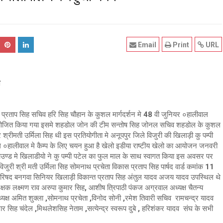
Email
Print
URL
न
्र प्रताप सिह सचिव हरि सिह चौहान के कुशल मार्गदर्शन मे 48 वी जुनियर ०हालीवाल
योजित किया गया इसमे शहडोल जोन की टीम सन्तोष सिह जोनल सचिव शहडोल के कुशल
 श्रीमती उर्मिला सिह थी इस प्रतियोगीता मे अनूपपुर जिले विजुरी की खिलाड़ी कु पम्पी
ेल ०हालीवाल मे कैम्प के लिए चयन हुआ है खेलो इडीया राष्टीय खेलो का आयोजन जनवरी
ाउण्ड मे खिलाडीयो ने कु पम्पी पटेल का फुल माल के साथ स्वागत किया इस अवसर पर
विजुरी श्री मती उर्मिला सिह सोमनाथ प्रचेता विकास प्रताप सिह पार्षद वार्ड कमांक 11
र परिषद बनगवा सिनियर खिलाड़ी विकान्त प्रताप सिह अंतुल यादव अजय यादव उपस्थिल थे
 लक्ष्मण राव अरुपा कुमार सिह, आशीष त्रिपाठी पंकज अग्रवाल अध्यक्ष चैतन्य
पाध्यक्ष अमित शुक्ला ,सोमनाथ प्रचेता ,विनोद सोनी ,रमेश तिवारी सचिव रामचन्द्र यादव
र सिह चंदेल ,मिथलेशसिह नेताम ,सत्येन्द्र स्वरूप दुबे , हरिशंकर यादव संघ के सभी