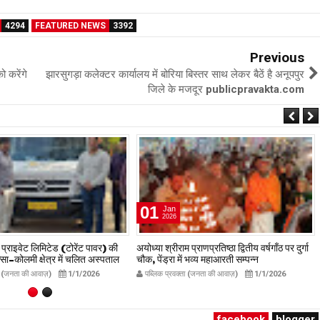
4294
FEATURED NEWS
3392
Previous
 करेंगे
झारसुगड़ा कलेक्टर कार्यालय में बोरिया बिस्तर साथ लेकर बैठें है अनूपपुर
जिले के मजदूर publicpravakta.com
01
Jan
2026
ा प्राइवेट लिमिटेड (टोरेंट पावर) की
अयोध्या श्रीराम प्राणप्रतिष्ठा द्वितीय वर्षगाँठ पर दुर्गा
ा–कोलमी क्षेत्र में चलित अस्पताल
चौक, पेंड्रा में भव्य महाआरती सम्पन्न
का शुभारंभ
publicpravakta.com
ता (जनता की आवाज़)
1/1/2026
पब्लिक प्रवक्ता (जनता की आवाज़)
1/1/2026
avakta.com
facebook
blogger