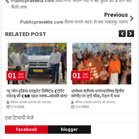
Publicpravakta.com वेंकटनगर तिपान नदी में बहे युवक की 3 दिन बाद
मिली लाश
Previous
Publicpravakta.com दिवस मनाने बदरा से बस जबलपुर रवाना
RELATED POST
01
01
Jan
Jan
2026
2026
र
न्यू जोन इंडिया प्राइवेट लिमिटेड (टोरेंट
अयोध्या श्रीराम प्राणप्रतिष्ठा द्वितीय
का
पावर) की CSR पहल रक्सा–कोलमी क्षेत्र
वर्षगाँठ पर दुर्गा चौक, पेंड्रा में भव्य
का
में चलित अस्पताल एम्बुलेंस सेवा का
महाआरती सम्पन्न
ध
पब्लिक प्रवक्ता (जनता की आवाज़)
पब्लिक प्रवक्ता (जनता की आवाज़)
शुभारंभ publicpravakta.com
publicpravakta.com
p
1/1/2026
1/1/2026
एक टिप्पणी भेजें
facebook
blogger