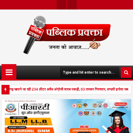
Twit
Face
Ter
Boo
K
्तीसगढ़ खपाने जा रही 234 लीटर अवैध अंग्रेजी शराब पकड़ी, 03 तस्कर गिरफ्तार, लग्ज़री इनोवा जब्त 
 दहला अनूपपुर - घर पर किसान व नौकरानी का मिला रक्तरंजित शव, पत्नी गंभीर घायल में मेडिकल रेफर p